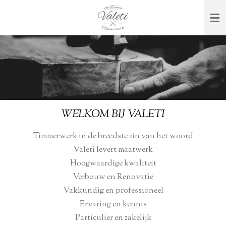
Ga
direct
naar
de
hoofdinhoud
WELKOM BIJ VALETI
Timmerwerk in de breedste zin van het woord
Valeti levert maatwerk
Hoogwaardige kwaliteit
Verbouw en Renovatie
Vakkundig en professioneel
Ervaring en kennis
Particulier en zakelijk